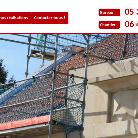
05 
Bureau
 nos réalisations
Contactez-nous !
06 
Chantier