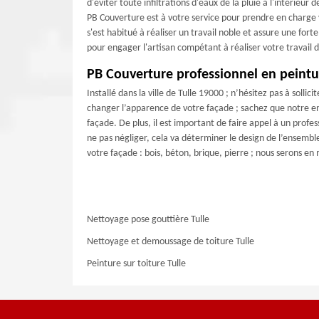
d'éviter toute infiltrations d'eaux de la pluie à l'intérieu
PB Couverture est à votre service pour prendre en charge v
s'est habitué à réaliser un travail noble et assure une fo
pour engager l'artisan compétant à réaliser votre travail
PB Couverture professionnel en peintur
Installé dans la ville de Tulle 19000 ; n’hésitez pas à solli
changer l’apparence de votre façade ; sachez que notre e
façade. De plus, il est important de faire appel à un pro
ne pas négliger, cela va déterminer le design de l’ensembl
votre façade : bois, béton, brique, pierre ; nous serons e
Nettoyage pose gouttière Tulle
Nettoyage et demoussage de toiture Tulle
Peinture sur toiture Tulle