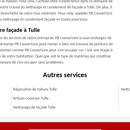
r de la maison. Pour cela, l'artisan doté d'expérience dans ce domaine de
otre travail du nettoyage et ravalement de façade à Tulle. De plus, il
rte étanchéité de votre mur extérieur. Pour cela, appelez PB Couverture
 du nettoyage et ravalement façade en toute assurance.
e façade à Tulle
citer les services de notre entreprise PB Couverture si vous envisagez de
ntreprise PB Couverture peut mener à bien vos travaux de peinture de
fessionnel comme PB Couverture pour s’en occuper car c’est une étape à
e de votre habitation. Quel que soit le type de matériau qui constitue
n mesure de s’en occuper sans problèmes.
Autres services
Réparation de toiture Tulle
Netto
Artisan couvreur Tulle
Nettoyage de façade Tulle