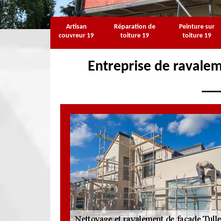
Artisan
Réparation de
Peinture sur
couvreur 19
toiture 19
toiture 19
Entreprise de ravalem