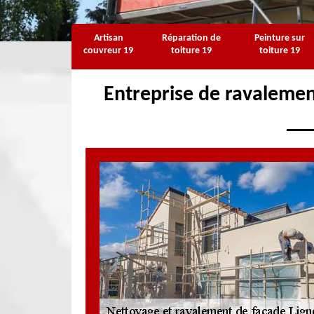
Artisan
Réparation de
Peinture sur
couvreur 19
toiture 19
toiture 19
Entreprise de ravalemen