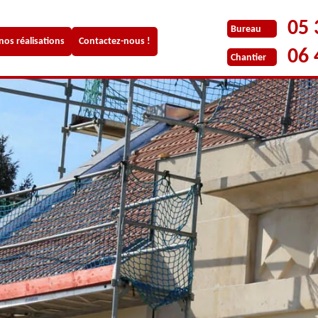
05 
Bureau
 nos réalisations
Contactez-nous !
06 
Chantier