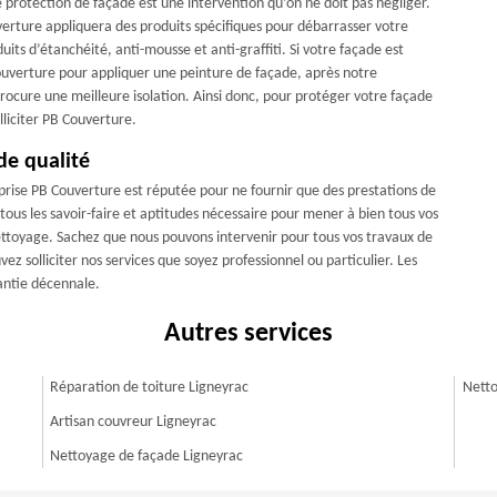
protection de façade est une intervention qu’on ne doit pas négliger.
erture appliquera des produits spécifiques pour débarrasser votre
uits d’étanchéité, anti-mousse et anti-graffiti. Si votre façade est
ouverture pour appliquer une peinture de façade, après notre
rocure une meilleure isolation. Ainsi donc, pour protéger votre façade
lliciter PB Couverture.
de qualité
prise PB Couverture est réputée pour ne fournir que des prestations de
tous les savoir-faire et aptitudes nécessaire pour mener à bien tous vos
ettoyage. Sachez que nous pouvons intervenir pour tous vos travaux de
ez solliciter nos services que soyez professionnel ou particulier. Les
antie décennale.
Autres services
Réparation de toiture Ligneyrac
Netto
Artisan couvreur Ligneyrac
Nettoyage de façade Ligneyrac