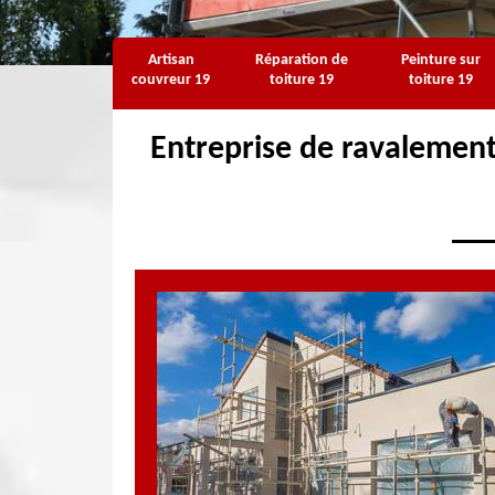
Artisan
Réparation de
Peinture sur
couvreur 19
toiture 19
toiture 19
Entreprise de ravalement