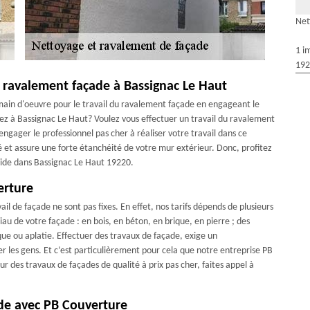
Net
1 i
192
e ravalement façade à Bassignac Le Haut
e main d'oeuvre pour le travail du ravalement façade en engageant le
ez à Bassignac Le Haut? Voulez vous effectuer un travail du ravalement
ngager le professionnel pas cher à réaliser votre travail dans ce
é et assure une forte étanchéité de votre mur extérieur. Donc, profitez
side dans Bassignac Le Haut 19220.
erture
il de façade ne sont pas fixes. En effet, nos tarifs dépends de plusieurs
iau de votre façade : en bois, en béton, en brique, en pierre ; des
ique ou aplatie. Effectuer des travaux de façade, exige un
ler les gens. Et c’est particulièrement pour cela que notre entreprise PB
r des travaux de façades de qualité à prix pas cher, faites appel à
ade avec PB Couverture