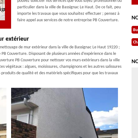
pouvez solliciter nos services que vous soyez professionnel ou
particulier dans la ville de Bassignac Le Haut. De ce fait, peu
importe les travaux que vous souhaitez effectuer ; pensez à
NO
faire appel aux services de notre entreprise PB Couverture.
Bu
r extérieur
Ch
n nettoyage de mur extérieur dans la ville de Bassignac Le Haut 19220 ;
se PB Couverture. Disposant de plusieurs années d’expérience dans le
verture PB Couverture pour nettoyer vos murs extérieurs dans la ville
NO
tes végétaux : algues, moisissures, champignons et les autres salissures
s produits de qualité et des matériels spécifiques pour que les travaux