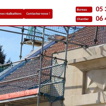
05 
Bureau
 nos réalisations
Contactez-nous !
06 
Chantier