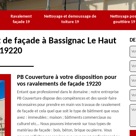
Ravalement
Nettoyage et demoussage de
Nettoyage po
façade 19
toiture 19
gouttière 19
 de façade à Bassignac Le Haut
DE
19220
PB Couverture à votre disposition pour
vos ravalements de façade 19220
Entant que professionnel dans le domaine ; notre entreprise
PB Couverture dispose des compétences et des savoir-faire
nécessaires pour prendre en main vos travaux de ravalement
de façade et cela quel que soit le type de bâtiment que vous
avez : immeubles ; maison ; bâtiments commerciaux ou
culturel etc… Nous pouvons intervenir sur tous types de
matériau de façade : bois, béton, brique ou pierre. Vous