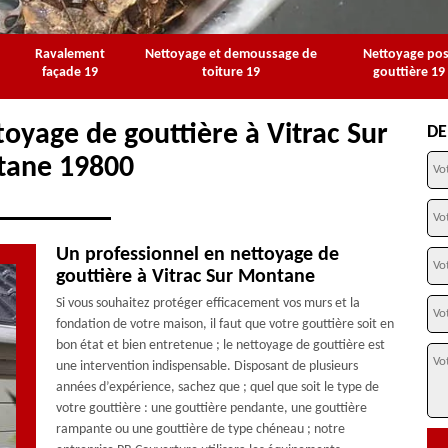
Ravalement
Nettoyage et demoussage de
Nettoyage po
façade 19
toiture 19
gouttière 19
toyage de gouttière à Vitrac Sur
DE
ane 19800
Un professionnel en nettoyage de
gouttière à Vitrac Sur Montane
Si vous souhaitez protéger efficacement vos murs et la
fondation de votre maison, il faut que votre gouttière soit en
bon état et bien entretenue ; le nettoyage de gouttière est
une intervention indispensable. Disposant de plusieurs
années d’expérience, sachez que ; quel que soit le type de
votre gouttière : une gouttière pendante, une gouttière
rampante ou une gouttière de type chéneau ; notre