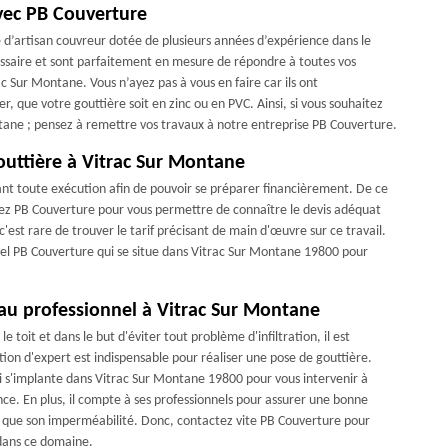
avec PB Couverture
 d’artisan couvreur dotée de plusieurs années d’expérience dans le
essaire et sont parfaitement en mesure de répondre à toutes vos
ac Sur Montane. Vous n’ayez pas à vous en faire car ils ont
r, que votre gouttière soit en zinc ou en PVC. Ainsi, si vous souhaitez
ontane ; pensez à remettre vos travaux à notre entreprise PB Couverture.
uttière à Vitrac Sur Montane
vant toute exécution afin de pouvoir se préparer financièrement. De ce
elez PB Couverture pour vous permettre de connaître le devis adéquat
c'est rare de trouver le tarif précisant de main d'œuvre sur ce travail.
appel PB Couverture qui se situe dans Vitrac Sur Montane 19800 pour
 au professionnel à Vitrac Sur Montane
e toit et dans le but d'éviter tout problème d'infiltration, il est
ion d'expert est indispensable pour réaliser une pose de gouttière.
i s'implante dans Vitrac Sur Montane 19800 pour vous intervenir à
nce. En plus, il compte à ses professionnels pour assurer une bonne
nsi que son imperméabilité. Donc, contactez vite PB Couverture pour
 dans ce domaine.