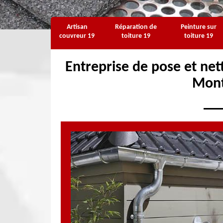
Artisan
Réparation de
Peinture sur
couvreur 19
toiture 19
toiture 19
Entreprise de pose et net
Mont