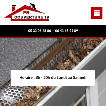
05 33 06 28 86
06 43 65 91 89
-
Horaire :
8h - 20h du Lundi au Samedi