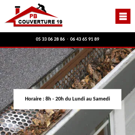
05 33 06 28 86
06 43 65 91 89
-
Horaire :
8h - 20h du Lundi au Samedi