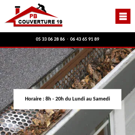
05 33 06 28 86
06 43 65 91 89
-
Horaire :
8h - 20h du Lundi au Samedi