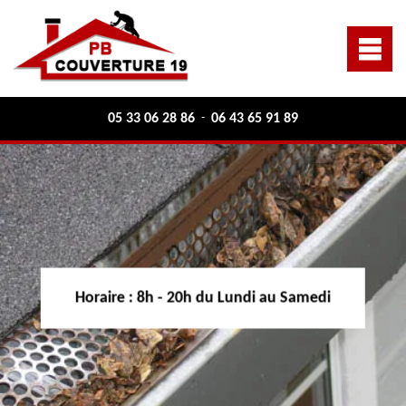
05 33 06 28 86
06 43 65 91 89
-
Horaire :
8h - 20h du Lundi au Samedi