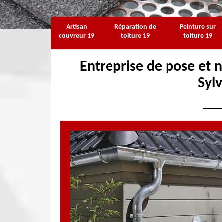
Artisan
Réparation de
Peinture sur
couvreur 19
toiture 19
toiture 19
Entreprise de pose et n
Syl