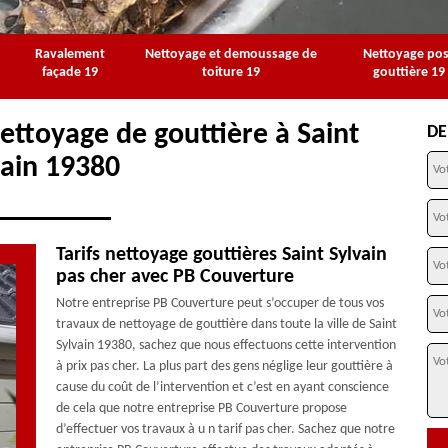
Ravalement
Nettoyage et demoussage de
Nettoyage po
façade 19
toiture 19
gouttière 19
ettoyage de gouttière à Saint
DE
vain 19380
Tarifs nettoyage gouttières Saint Sylvain
pas cher avec PB Couverture
Notre entreprise PB Couverture peut s’occuper de tous vos
travaux de nettoyage de gouttière dans toute la ville de Saint
Sylvain 19380, sachez que nous effectuons cette intervention
à prix pas cher. La plus part des gens néglige leur gouttière à
cause du coût de l’intervention et c’est en ayant conscience
de cela que notre entreprise PB Couverture propose
d’effectuer vos travaux à u n tarif pas cher. Sachez que notre