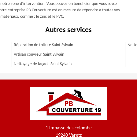
s notre zone d’intervention. Vous pouvez en bénéficier que vous soyez
. Notre entreprise PB Couverture est en mesure de répondre à toutes vos
 matériaux, comme : le zinc et le PVC.
Autres services
Réparation de toiture Saint Sylvain
Netto
Artisan couvreur Saint Sylvain
Nettoyage de façade Saint Sylvain
1 impasse des colombe
19240 Varetz