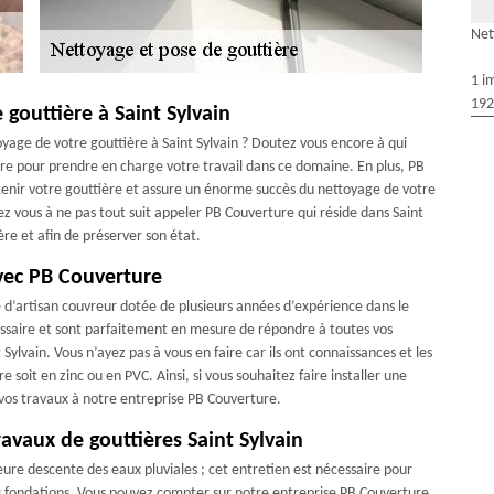
Net
1 i
192
 gouttière à Saint Sylvain
oyage de votre gouttière à Saint Sylvain ? Doutez vous encore à qui
re pour prendre en charge votre travail dans ce domaine. En plus, PB
tenir votre gouttière et assure un énorme succès du nettoyage de votre
z vous à ne pas tout suit appeler PB Couverture qui réside dans Saint
re et afin de préserver son état.
avec PB Couverture
 d’artisan couvreur dotée de plusieurs années d’expérience dans le
essaire et sont parfaitement en mesure de répondre à toutes vos
 Sylvain. Vous n’ayez pas à vous en faire car ils ont connaissances et les
 soit en zinc ou en PVC. Ainsi, si vous souhaitez faire installer une
e vos travaux à notre entreprise PB Couverture.
avaux de gouttières Saint Sylvain
eure descente des eaux pluviales ; cet entretien est nécessaire pour
 vos fondations. Vous pouvez compter sur notre entreprise PB Couverture