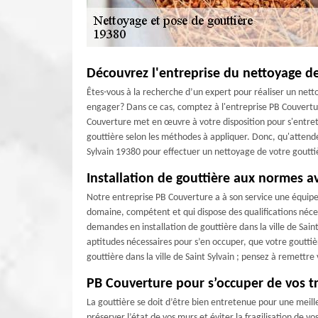
Découvrez l'entreprise du nettoyage de
Êtes-vous à la recherche d’un expert pour réaliser un nett
engager? Dans ce cas, comptez à l'entreprise PB Couvertu
Couverture met en œuvre à votre disposition pour s'entre
gouttière selon les méthodes à appliquer. Donc, qu'attende
Sylvain 19380 pour effectuer un nettoyage de votre gouttiè
Installation de gouttière aux normes 
Notre entreprise PB Couverture a à son service une équipe
domaine, compétent et qui dispose des qualifications néc
demandes en installation de gouttière dans la ville de Saint
aptitudes nécessaires pour s’en occuper, que votre gouttière
gouttière dans la ville de Saint Sylvain ; pensez à remettr
PB Couverture pour s’occuper de vos tr
La gouttière se doit d’être bien entretenue pour une meill
préserver l’état de vos murs et éviter la fragilisation de