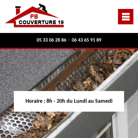
05 33 06 28 86
06 43 65 91 89
-
Horaire :
8h - 20h du Lundi au Samedi