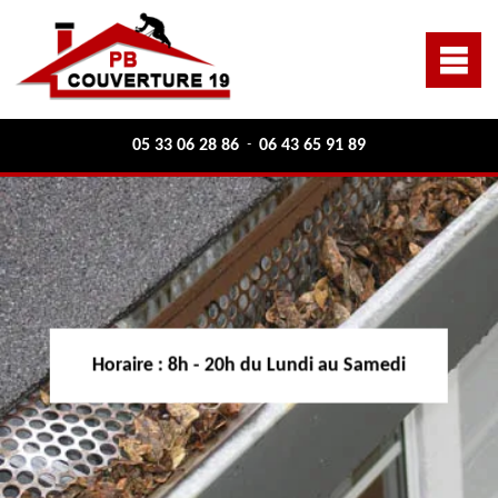
05 33 06 28 86
06 43 65 91 89
-
Horaire :
8h - 20h du Lundi au Samedi