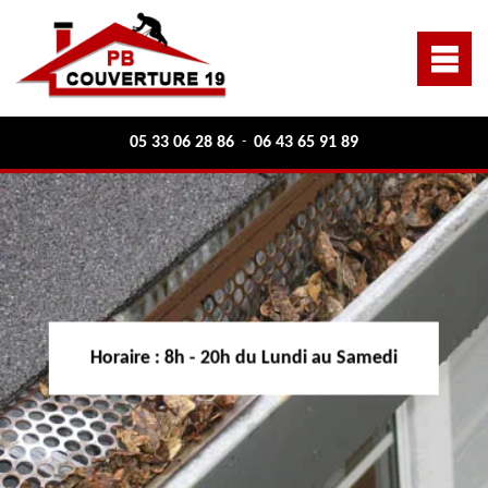
05 33 06 28 86
06 43 65 91 89
-
Horaire :
8h - 20h du Lundi au Samedi