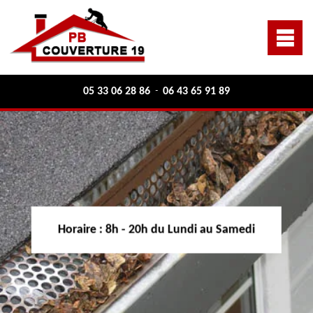
05 33 06 28 86
06 43 65 91 89
-
Horaire :
8h - 20h du Lundi au Samedi