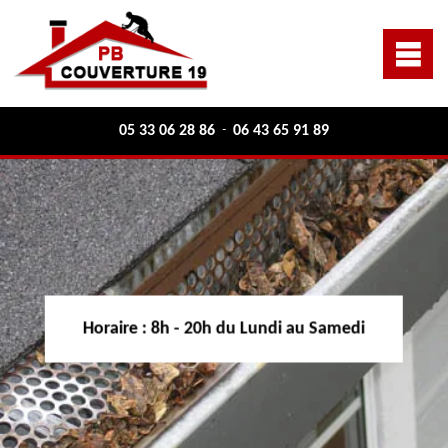
05 33 06 28 86
06 43 65 91 89
-
Horaire :
8h - 20h du Lundi au Samedi