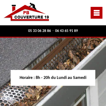
05 33 06 28 86
06 43 65 91 89
-
Horaire :
8h - 20h du Lundi au Samedi