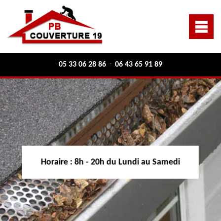
05 33 06 28 86
06 43 65 91 89
-
Horaire :
8h - 20h du Lundi au Samedi