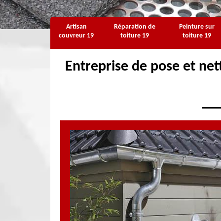
Artisan
Réparation de
Peinture sur
couvreur 19
toiture 19
toiture 19
Entreprise de pose et net