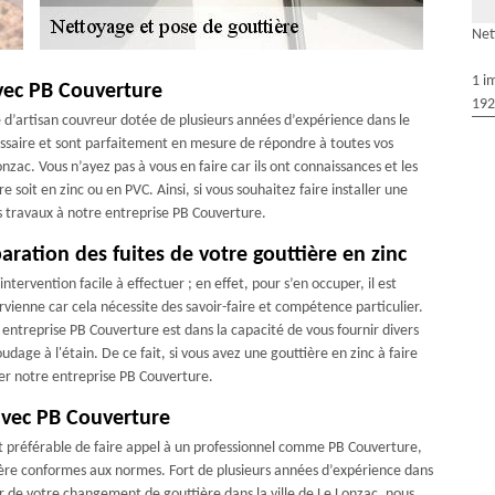
Net
1 i
avec PB Couverture
192
 d’artisan couvreur dotée de plusieurs années d’expérience dans le
essaire et sont parfaitement en mesure de répondre à toutes vos
nzac. Vous n’ayez pas à vous en faire car ils ont connaissances et les
 soit en zinc ou en PVC. Ainsi, si vous souhaitez faire installer une
os travaux à notre entreprise PB Couverture.
aration des fuites de votre gouttière en zinc
ntervention facile à effectuer ; en effet, pour s’en occuper, il est
ienne car cela nécessite des savoir-faire et compétence particulier.
entreprise PB Couverture est dans la capacité de vous fournir divers
dage à l'étain. De ce fait, si vous avez une gouttière en zinc à faire
ter notre entreprise PB Couverture.
avec PB Couverture
st préférable de faire appel à un professionnel comme PB Couverture,
re conformes aux normes. Fort de plusieurs années d’expérience dans
 de votre changement de gouttière dans la ville de Le Lonzac, nous