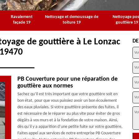
Ravalement
Nettoyage et demoussage de
Nettoyage po
façade 19
toiture 19
gouttière 19
toyage de gouttière à Le Lonzac
DE
19470
PB Couverture pour une réparation de
gouttière aux normes
Sachez qu’il est très important que votre gouttière soit en
bon état, pour que vous puissiez avoir un bon écoulement
des eaux pluviales. Si votre gouttière présente des fuites, il
est nécessaire de le réparer au plus vite pour éviter de gros
dégâts à vos murs et à la fondation de votre maison. Ainsi,
dès qu’il y a apparition d’une petite fuite sur votre gouttière,
Faites appel aux services de notre entreprise PB Couverture