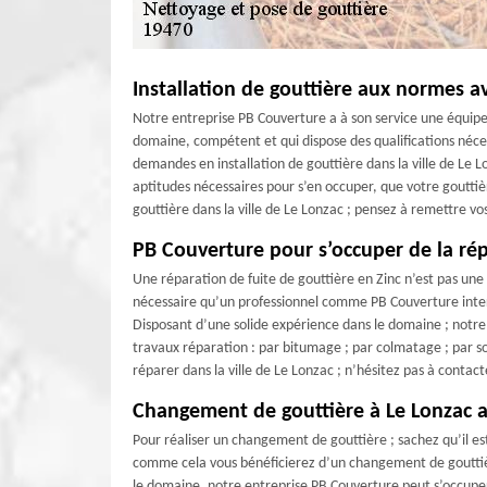
Installation de gouttière aux normes 
Notre entreprise PB Couverture a à son service une équipe
domaine, compétent et qui dispose des qualifications néc
demandes en installation de gouttière dans la ville de Le Lo
aptitudes nécessaires pour s’en occuper, que votre gouttière
gouttière dans la ville de Le Lonzac ; pensez à remettre v
PB Couverture pour s’occuper de la rép
Une réparation de fuite de gouttière en Zinc n’est pas une i
nécessaire qu’un professionnel comme PB Couverture interv
Disposant d’une solide expérience dans le domaine ; notre 
travaux réparation : par bitumage ; par colmatage ; par sou
réparer dans la ville de Le Lonzac ; n’hésitez pas à contac
Changement de gouttière à Le Lonzac 
Pour réaliser un changement de gouttière ; sachez qu’il e
comme cela vous bénéficierez d’un changement de gouttiè
le domaine, notre entreprise PB Couverture peut s’occuper