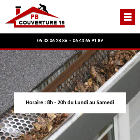
05 33 06 28 86
06 43 65 91 89
-
Horaire :
8h - 20h du Lundi au Samedi