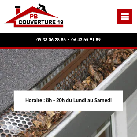
05 33 06 28 86
06 43 65 91 89
-
Horaire :
8h - 20h du Lundi au Samedi