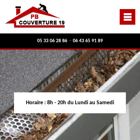
05 33 06 28 86
06 43 65 91 89
-
Horaire :
8h - 20h du Lundi au Samedi