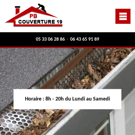
05 33 06 28 86
06 43 65 91 89
-
Horaire :
8h - 20h du Lundi au Samedi