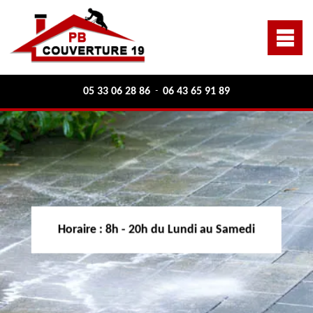
05 33 06 28 86
06 43 65 91 89
-
Horaire :
8h - 20h du Lundi au Samedi