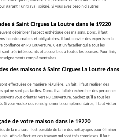
e. Par conséquent, vous avez la possibilité de vous adresser à PB
ur garantir un travail soigné. Si vous avez besoin d'autres
ades à Saint Cirgues La Loutre dans le 19220
peuvent détériorer l'aspect esthétique des maisons. Donc, il faut
ns incontournables et obligatoires, il faut convier des experts en la
e confiance en PB Couverture. C'est un façadier qui a tous les
sont très intéressants et accessibles à toutes les bourses. Pour finir,
es renseignements complémentaires.
des des maisons à Saint Cirgues La Loutre dans
ont effectuées de manière régulière. En fait, il faut réaliser des
 qui ne sont pas faciles. Donc, il va falloir rechercher des personnes
ouvons vous orienter vers PB Couverture. Sachez qu'il a tous les
. Si vous voulez des renseignements complémentaires, il faut visiter
açade de votre maison dans le 19220
ies de la maison. Il est possible de faire des nettoyages pour éliminer
uble. Afin d'effectuer ces travaux qui sont très complexes, il faut