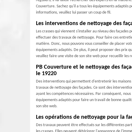
réguliers, il va falloir rechercher des experts en la matièr
Couverture. Sachez qu'il a tous les équipements adaptés po
informations, veuillez lui passer un coup de fil.
Les interventions de nettoyage des faç
Les crasses qui viennent s'installer au niveau des façades 
effectuer des travaux de nettoyage. Pour faire ces entretie
matière. Donc, nous pouvons vous conseiller de placer votr
équipements adaptés. De plus, il peut proposer des prix qui 
veuillez faire une visite de son site web pour recueillir l
PB Couverture et le nettoyage des faça
le 19220
Des interventions qui permettent d'entretenir les maisons s
travaux de nettoyage des façades. Ce sont des interventions
ayant les compétences nécessaires. Par conséquent, nous p
équipements adaptés pour faire un travail de bonne qualité
son site web.
Les opérations de nettoyage pour la f
Des travaux peuvent être effectués sur les différentes part
les crasses. Elles peuvent détériorer l'apparence de l'imme