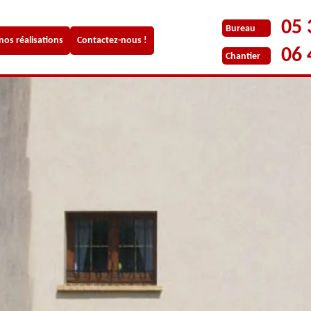
05 
Bureau
 nos réalisations
Contactez-nous !
06 
Chantier