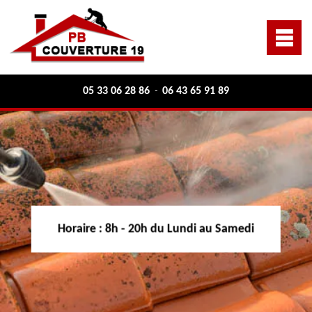
05 33 06 28 86
06 43 65 91 89
-
Horaire :
8h - 20h du Lundi au Samedi