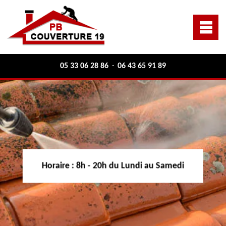
05 33 06 28 86
06 43 65 91 89
-
Horaire :
8h - 20h du Lundi au Samedi