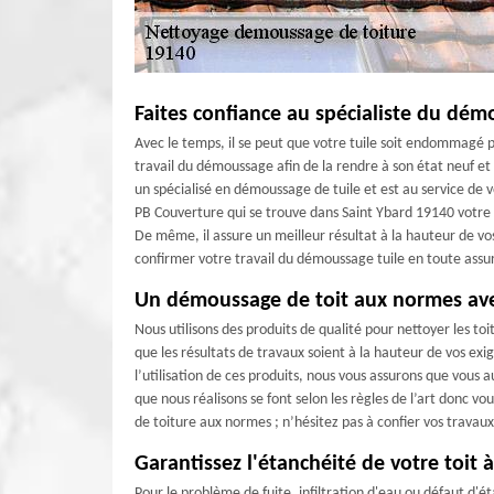
Faites confiance au spécialiste du dém
Avec le temps, il se peut que votre tuile soit endommagé pa
travail du démoussage afin de la rendre à son état neuf et
un spécialisé en démoussage de tuile et est au service de v
PB Couverture qui se trouve dans Saint Ybard 19140 votre i
De même, il assure un meilleur résultat à la hauteur de vo
confirmer votre travail du démoussage tuile en toute assu
Un démoussage de toit aux normes av
Nous utilisons des produits de qualité pour nettoyer les toi
que les résultats de travaux soient à la hauteur de vos e
l’utilisation de ces produits, nous vous assurons que vous 
que nous réalisons se font selon les règles de l’art donc v
de toiture aux normes ; n’hésitez pas à confier vos travau
Garantissez l'étanchéité de votre toit 
Pour le problème de fuite, infiltration d'eau ou défaut d'é