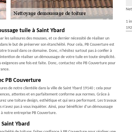
Net
1 i
192
oussage tuile à Saint Ybard
r les salissures des mousses, et ce dernier nécessité de réaliser un
 dans le but de préserver son étanchéité. Pour cela, PB Couverture est
otre travail dans ce domaine. Donc, n'hésitez surtout pas à confier à
ntention de réaliser un démoussage de votre tuile en toute simplicité.
s exigences une fois est faite. Donc, contactez vite PB Couverture pour
rance.
ec PB Couverture
tures de notre clientèle dans la ville de Saint Ybard 19140 ; cela pour
xigences, attentes et en parfaitement conforme aux normes. Grâce à
aurez une toiture design, esthétique et qui sera performant. Les travaux
ous n’avez pas à vous inquiéter. Ainsi, pour bénéficier d’un démoussage
x à notre entreprise PB Couverture.
à Saint Ybard
tanchéité de toiture; faites confiance à PB Couverture pour réaliser une