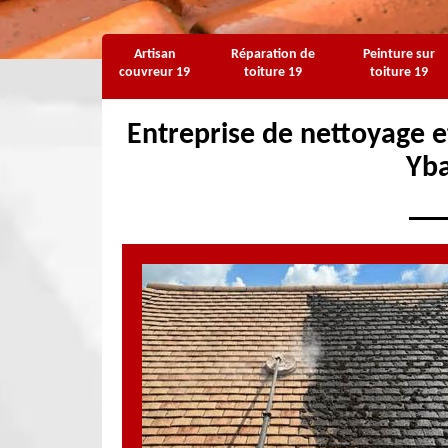
Artisan
Réparation de
Peinture sur
couvreur 19
toiture 19
toiture 19
Entreprise de nettoyage e
Yb