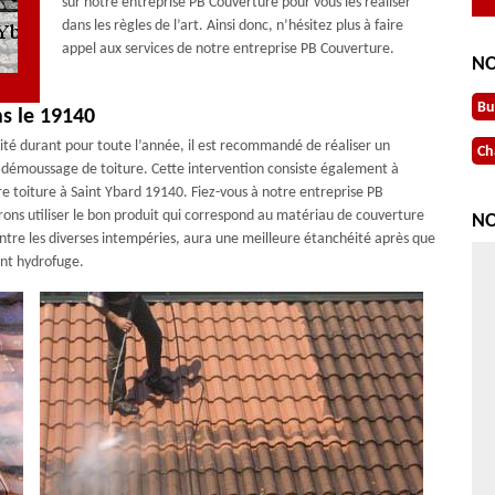
sur notre entreprise PB Couverture pour vous les réaliser
dans les règles de l’art. Ainsi donc, n’hésitez plus à faire
appel aux services de notre entreprise PB Couverture.
NO
Bu
ns le 19140
éité durant pour toute l’année, il est recommandé de réaliser un
Ch
t démoussage de toiture. Cette intervention consiste également à
re toiture à Saint Ybard 19140. Fiez-vous à notre entreprise PB
rons utiliser le bon produit qui correspond au matériau de couverture
NO
ntre les diverses intempéries, aura une meilleure étanchéité après que
ent hydrofuge.