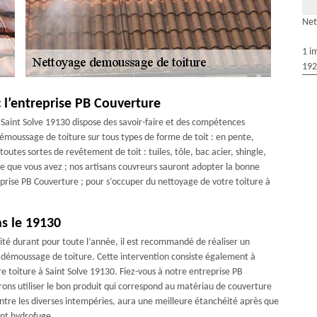
Net
1 i
192
c l’entreprise PB Couverture
 Saint Solve 19130 dispose des savoir-faire et des compétences
émoussage de toiture sur tous types de forme de toit : en pente,
utes sortes de revêtement de toit : tuiles, tôle, bac acier, shingle,
re que vous avez ; nos artisans couvreurs sauront adopter la bonne
eprise PB Couverture ; pour s’occuper du nettoyage de votre toiture à
ns le 19130
éité durant pour toute l’année, il est recommandé de réaliser un
t démoussage de toiture. Cette intervention consiste également à
re toiture à Saint Solve 19130. Fiez-vous à notre entreprise PB
rons utiliser le bon produit qui correspond au matériau de couverture
ntre les diverses intempéries, aura une meilleure étanchéité après que
ent hydrofuge.