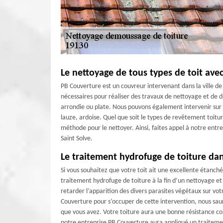
Le nettoyage de tous types de toit ave
PB Couverture est un couvreur intervenant dans la ville de
nécessaires pour réaliser des travaux de nettoyage et de d
arrondie ou plate. Nous pouvons également intervenir sur to
lauze, ardoise. Quel que soit le types de revêtement toitu
méthode pour le nettoyer. Ainsi, faites appel à notre entr
Saint Solve.
Le traitement hydrofuge de toiture da
Si vous souhaitez que votre toit ait une excellente étanch
traitement hydrofuge de toiture à la fin d’un nettoyage e
retarder l’apparition des divers parasites végétaux sur vot
Couverture pour s’occuper de cette intervention, nous sau
que vous avez. Votre toiture aura une bonne résistance co
notre entreprise PB Couverture aura appliqué un traitem