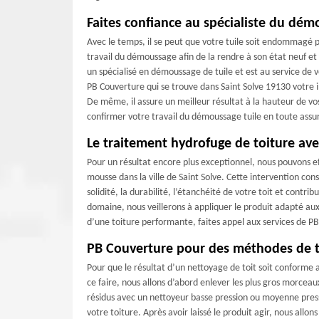
Faites confiance au spécialiste du démo
Avec le temps, il se peut que votre tuile soit endommagé pa
travail du démoussage afin de la rendre à son état neuf et
un spécialisé en démoussage de tuile et est au service de v
PB Couverture qui se trouve dans Saint Solve 19130 votre i
De même, il assure un meilleur résultat à la hauteur de vo
confirmer votre travail du démoussage tuile en toute assu
Le traitement hydrofuge de toiture av
Pour un résultat encore plus exceptionnel, nous pouvons e
mousse dans la ville de Saint Solve. Cette intervention cons
solidité, la durabilité, l’étanchéité de votre toit et contri
domaine, nous veillerons à appliquer le produit adapté aux
d’une toiture performante, faites appel aux services de P
PB Couverture pour des méthodes de tra
Pour que le résultat d’un nettoyage de toit soit conforme 
ce faire, nous allons d’abord enlever les plus gros morcea
résidus avec un nettoyeur basse pression ou moyenne press
votre toiture. Après avoir laissé le produit agir, nous allon