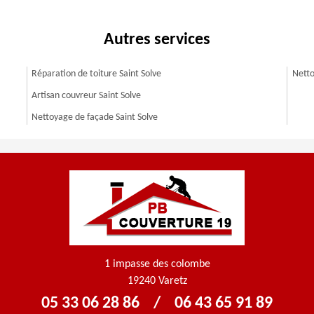
Autres services
Réparation de toiture Saint Solve
Netto
Artisan couvreur Saint Solve
Nettoyage de façade Saint Solve
1 impasse des colombe
19240 Varetz
05 33 06 28 86
/
06 43 65 91 89