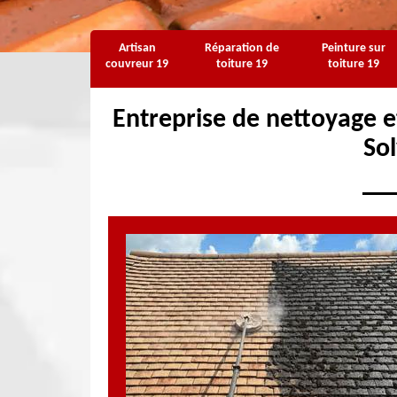
Artisan
Réparation de
Peinture sur
couvreur 19
toiture 19
toiture 19
Entreprise de nettoyage e
So