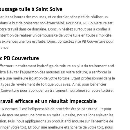
ussage tuile à Saint Solve
r les salissures des mousses, et ce dernier nécessité de réaliser un
 dans le but de préserver son étanchéité. Pour cela, PB Couverture est
otre travail dans ce domaine. Donc, n'hésitez surtout pas à confier à
ntention de réaliser un démoussage de votre tuile en toute simplicité.
s exigences une fois est faite. Donc, contactez vite PB Couverture pour
rance.
ec PB Couverture
ffectuer un traitement hydrofuge de toiture en plus du traitement anti-
iste à éviter l’apparition des mousses sur votre toiture, à renforcer la
bue à une meilleure isolation de votre toiture. Etant professionnel dans le
 types de revêtement de toit que vous avez. Ainsi, pour bénéficier
B Couverture pour appliquer un traitement hydrofuge sur votre toiture.
vail efficace et un résultat impeccable
aux normes, il est indispensable de procéder étape par étape. Et pour
ux de mousse avec une brosse en métal. Ensuite, nous allons enlever les
ion. Puis, nous appliquerons un produit anti-mousse sur l’ensemble de
s rincer votre toit. Et pour une meilleure étanchéité de votre toit, nous