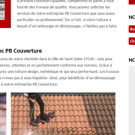
d’artisans couvreurs qualifiés, compétents et pates à vous
fournir des travaux de qualité. Vous pouvez solliciter les
services de notre entreprise PB Couverture que vous soyez
NO
particulier ou professionnel. De ce fait, si votre toiture a
besoin d’un nettoyage et démoussage, n’hésitez pas à faire
Bu
Ch
ec PB Couverture
ures de notre clientèle dans la ville de Saint Solve 19130 ; cela pour
NO
xigences, attentes et en parfaitement conforme aux normes. Grâce à
aurez une toiture design, esthétique et qui sera performant. Les travaux
ous n’avez pas à vous inquiéter. Ainsi, pour bénéficier d’un démoussage
x à notre entreprise PB Couverture.