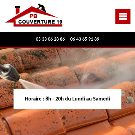
05 33 06 28 86
06 43 65 91 89
-
Horaire :
8h - 20h du Lundi au Samedi