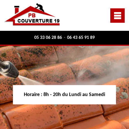
05 33 06 28 86
06 43 65 91 89
-
Horaire :
8h - 20h du Lundi au Samedi