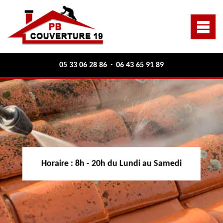
05 33 06 28 86
06 43 65 91 89
-
Horaire :
8h - 20h du Lundi au Samedi