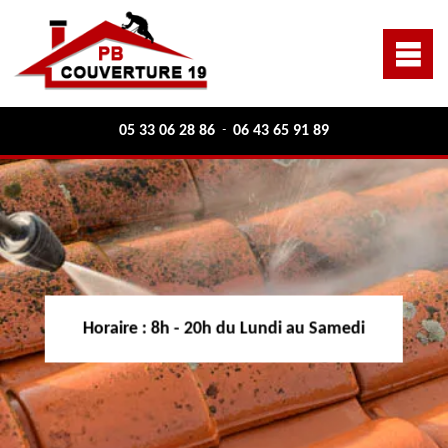
05 33 06 28 86
06 43 65 91 89
-
Horaire :
8h - 20h du Lundi au Samedi