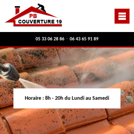
05 33 06 28 86
06 43 65 91 89
-
Horaire :
8h - 20h du Lundi au Samedi