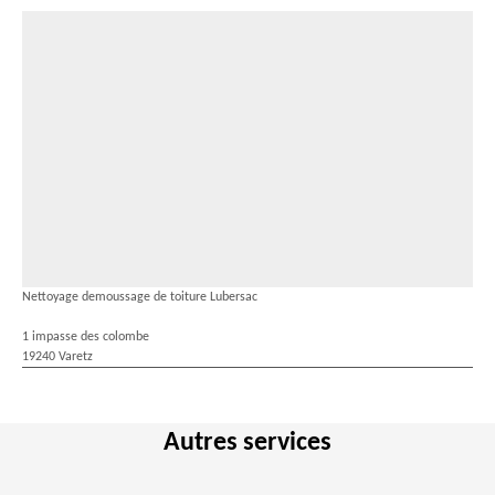
Nettoyage demoussage de toiture Lubersac
1 impasse des colombe
19240 Varetz
Autres services