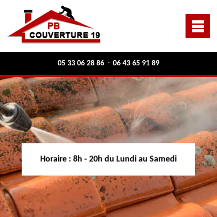
05 33 06 28 86
06 43 65 91 89
-
Horaire :
8h - 20h du Lundi au Samedi