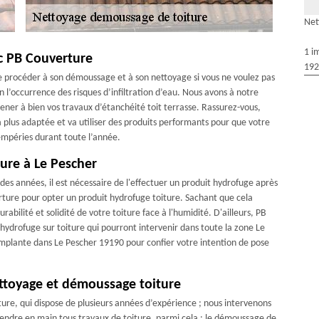
Net
1 i
ec PB Couverture
192
 de procéder à son démoussage et à son nettoyage si vous ne voulez pas
 l’occurrence des risques d’infiltration d’eau. Nous avons à notre
ener à bien vos travaux d’étanchéité toit terrasse. Rassurez-vous,
 plus adaptée et va utiliser des produits performants pour que votre
tempéries durant toute l’année.
ture à Le Pescher
es années, il est nécessaire de l'effectuer un produit hydrofuge après
verture pour opter un produit hydrofuge toiture. Sachant que cela
rabilité et solidité de votre toiture face à l'humidité. D'ailleurs, PB
hydrofuge sur toiture qui pourront intervenir dans toute la zone Le
implante dans Le Pescher 19190 pour confier votre intention de pose
ttoyage et démoussage toiture
ure, qui dispose de plusieurs années d’expérience ; nous intervenons
endre en main tous travaux de toiture, parmi cela : le démoussage de