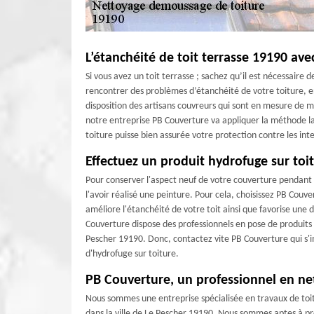
L’étanchéité de toit terrasse 19190 av
Si vous avez un toit terrasse ; sachez qu’il est nécessaire
rencontrer des problèmes d’étanchéité de votre toiture, en
disposition des artisans couvreurs qui sont en mesure de m
notre entreprise PB Couverture va appliquer la méthode la
toiture puisse bien assurée votre protection contre les in
Effectuez un produit hydrofuge sur toi
Pour conserver l'aspect neuf de votre couverture pendant d
l'avoir réalisé une peinture. Pour cela, choisissez PB Cou
améliore l'étanchéité de votre toit ainsi que favorise une du
Couverture dispose des professionnels en pose de produits 
Pescher 19190. Donc, contactez vite PB Couverture qui s'
d'hydrofuge sur toiture.
PB Couverture, un professionnel en ne
Nous sommes une entreprise spécialisée en travaux de toit
dans la ville de Le Pescher 19190. Nous sommes aptes à pr