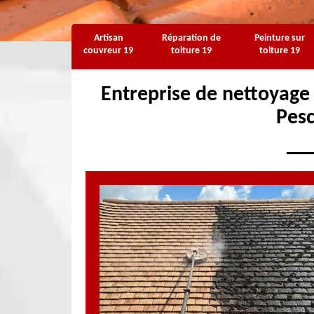
Artisan
Réparation de
Peinture sur
couvreur 19
toiture 19
toiture 19
Entreprise de nettoyage
Pes