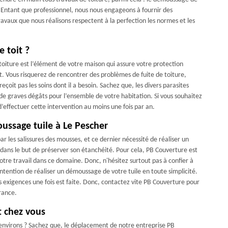
t. Entant que professionnel, nous nous engageons à fournir des
travaux que nous réalisons respectent à la perfection les normes et les
e toit ?
a toiture est l’élément de votre maison qui assure votre protection
t. Vous risquerez de rencontrer des problèmes de fuite de toiture,
 reçoit pas les soins dont il a besoin. Sachez que, les divers parasites
de graves dégâts pour l’ensemble de votre habitation. Si vous souhaitez
d’effectuer cette intervention au moins une fois par an.
oussage tuile à Le Pescher
r les salissures des mousses, et ce dernier nécessité de réaliser un
 dans le but de préserver son étanchéité. Pour cela, PB Couverture est
otre travail dans ce domaine. Donc, n'hésitez surtout pas à confier à
ntention de réaliser un démoussage de votre tuile en toute simplicité.
s exigences une fois est faite. Donc, contactez vite PB Couverture pour
rance.
t chez vous
s environs ? Sachez que, le déplacement de notre entreprise PB