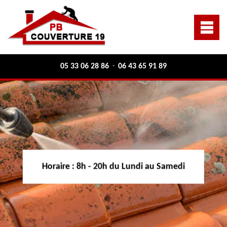
05 33 06 28 86
06 43 65 91 89
-
Horaire :
8h - 20h du Lundi au Samedi