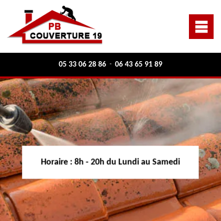
05 33 06 28 86
06 43 65 91 89
-
Horaire :
8h - 20h du Lundi au Samedi