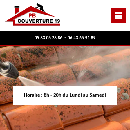
05 33 06 28 86
06 43 65 91 89
-
Horaire :
8h - 20h du Lundi au Samedi