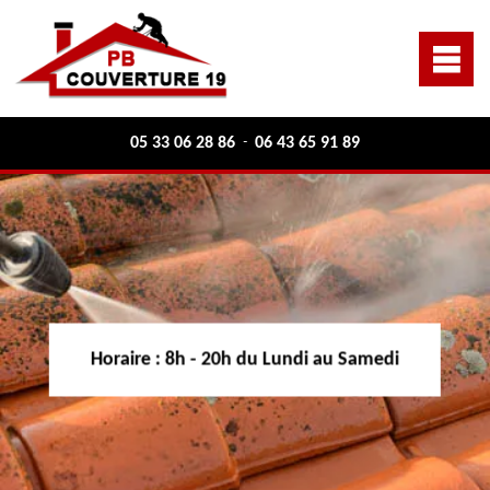
05 33 06 28 86
06 43 65 91 89
-
Horaire :
8h - 20h du Lundi au Samedi