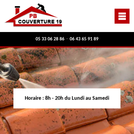
05 33 06 28 86
06 43 65 91 89
-
Horaire :
8h - 20h du Lundi au Samedi