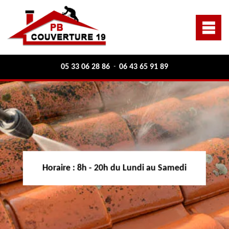
05 33 06 28 86
06 43 65 91 89
-
Horaire :
8h - 20h du Lundi au Samedi