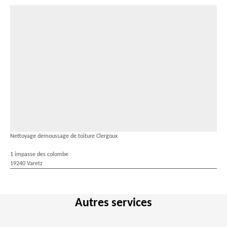
Nettoyage demoussage de toiture Clergoux
1 impasse des colombe
19240 Varetz
Autres services