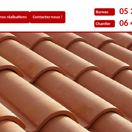
05 
Bureau
 nos réalisations
Contactez-nous !
06 
Chantier