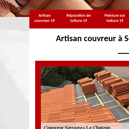
Artisan
Réparation de
Peinture sur
couvreur 19
toiture 19
toiture 19
Artisan couvreur à 