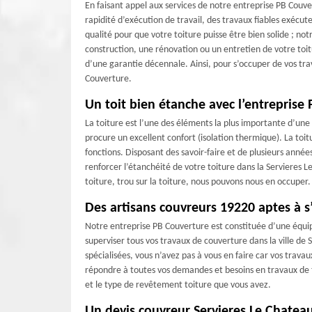
En faisant appel aux services de notre entreprise PB Couve
rapidité d’exécution de travail, des travaux fiables exécuter
qualité pour que votre toiture puisse être bien solide ; no
construction, une rénovation ou un entretien de votre toi
d’une garantie décennale. Ainsi, pour s’occuper de vos tr
Couverture.
Un toit bien étanche avec l’entreprise
La toiture est l’une des éléments la plus importante d’une
procure un excellent confort (isolation thermique). La toi
fonctions. Disposant des savoir-faire et de plusieurs anné
renforcer l’étanchéité de votre toiture dans la Servieres L
toiture, trou sur la toiture, nous pouvons nous en occuper.
Des artisans couvreurs 19220 aptes à s
Notre entreprise PB Couverture est constituée d’une équi
superviser tous vos travaux de couverture dans la ville de
spécialisées, vous n’avez pas à vous en faire car vos trava
répondre à toutes vos demandes et besoins en travaux de to
et le type de revêtement toiture que vous avez.
Un devis couvreur Servieres Le Chateau