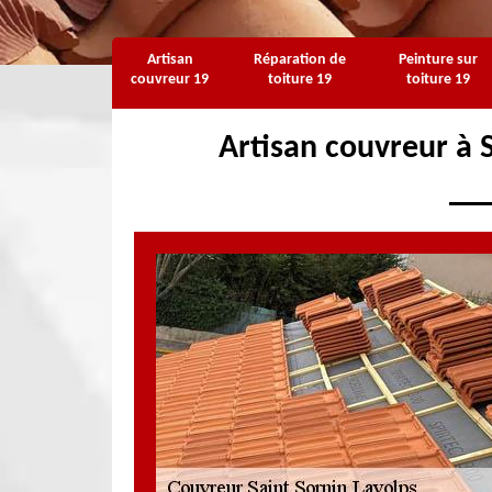
Artisan
Réparation de
Peinture sur
couvreur 19
toiture 19
toiture 19
Artisan couvreur à 