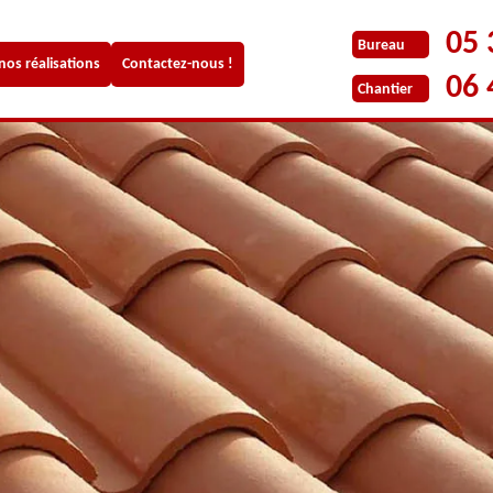
05 
Bureau
 nos réalisations
Contactez-nous !
06 
Chantier