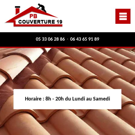
05 33 06 28 86
06 43 65 91 89
-
Horaire :
8h - 20h du Lundi au Samedi