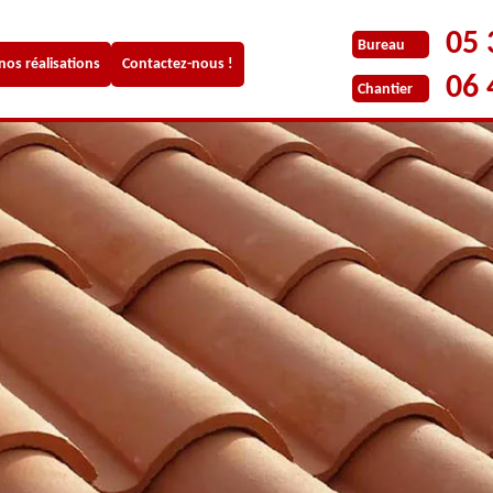
05 
Bureau
 nos réalisations
Contactez-nous !
06 
Chantier