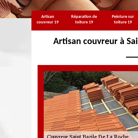
Artisan
Réparation de
Peinture sur
couvreur 19
toiture 19
toiture 19
Artisan couvreur à Sa