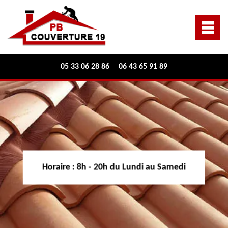
05 33 06 28 86
06 43 65 91 89
-
Horaire :
8h - 20h du Lundi au Samedi