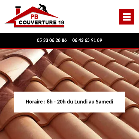
05 33 06 28 86
06 43 65 91 89
-
Horaire :
8h - 20h du Lundi au Samedi