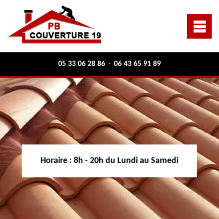
05 33 06 28 86
06 43 65 91 89
-
Horaire :
8h - 20h du Lundi au Samedi