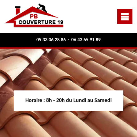
05 33 06 28 86
06 43 65 91 89
-
Horaire :
8h - 20h du Lundi au Samedi