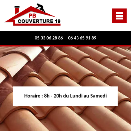
05 33 06 28 86
06 43 65 91 89
-
Horaire :
8h - 20h du Lundi au Samedi