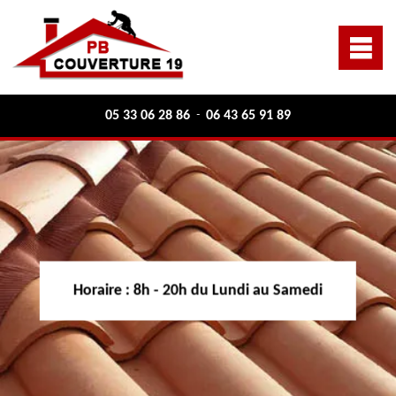
05 33 06 28 86
06 43 65 91 89
-
Horaire :
8h - 20h du Lundi au Samedi